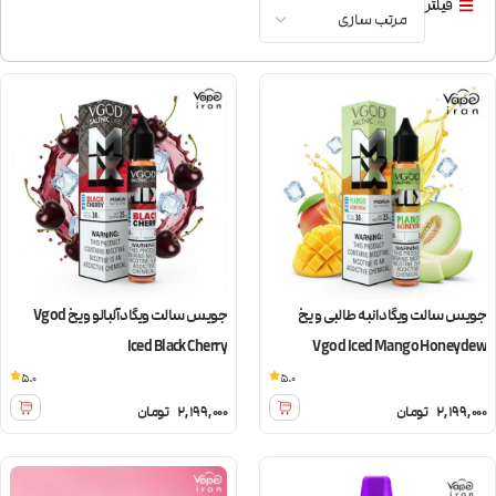
فیلتر
جویس سالت ویگاد انبه طالبی و یخ
جویس سالت ویگاد آلبالو و یخ Vgod
Iced Black Cherry
Vgod Iced Mango Honeydew
5.0
5.0
2,199,000
تومان
2,199,000
تومان