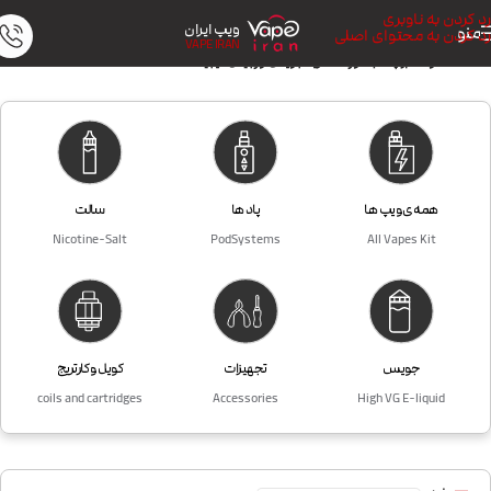
رد کردن به ناوبری
ویپ ایران
منو
رد کردن به محتوای اصلی
VAPE IRAN
خانه
/
محصولات برچسب خورده “خرید جویس اورجینال دیجیکالا”
همه ی ویپ ها
پاد ها
سالت
Nicotine-Salt
PodSystems
All Vapes Kit
جویس
تجهیزات
کویل و کارتریج
coils and cartridges
Accessories
High VG E-liquid