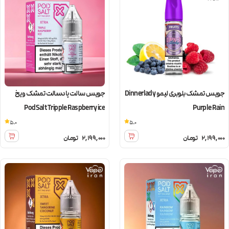
جویس تمشک بلوبری لیمو Dinnerlady
جویس سالت پادسالت تمشک و یخ
PodSalt Tripple Raspberry ice
Purple Rain
5.0
5.0
2,199,000
تومان
2,199,000
تومان