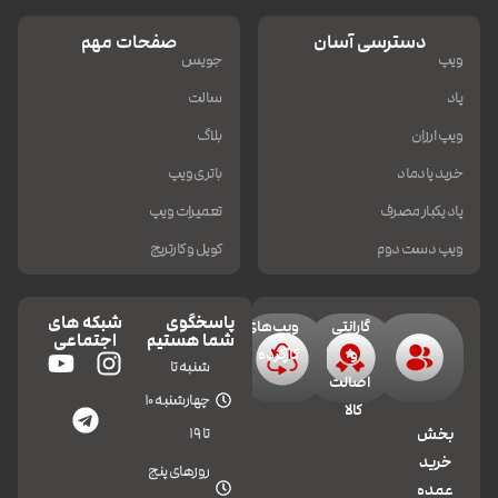
دسترسی آسان
صفحات مهم
ویپ
جویس
پاد
سالت
ویپ ارزان
بلاگ
خرید پادماد
باتری ویپ
پاد یکبار مصرف
تعمیرات ویپ
ویپ دست دوم
کویل و کارتریج
پاسخگوی
شبکه های
گارانتی
ویپ‌های
شما هستیم
اجتماعی
و
کارکرده
شنبه تا
اصالت
چهارشنبه 10
کالا
تا 19
بخش
خرید
روزهای پنج
عمده