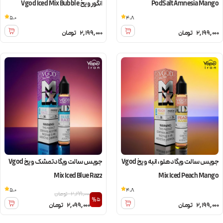
PodSalt Amnesia Mango
انگور و یخ Vgod Iced Mix Bubble
Grapes
5.0
4.8
2,199,000
تومان
2,199,000
تومان
جویس سالت ویگاد هلو، انبه و یخ Vgod
جویس سالت ویگاد تمشک و یخ Vgod
Mix Iced Blue Razz
Mix Iced Peach Mango
5.0
4.8
2,199,000
تومان
%5
2,199,000
تومان
2,099,000
تومان