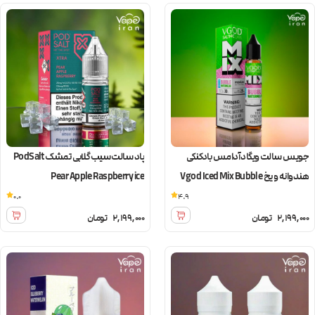
جویس سالت ویگاد آدامس بادکنکی
پاد سالت سیب گلابی تمشک PodSalt
هندوانه و یخ Vgod Iced Mix Bubble
Pear Apple Raspberry ice
Watermelon
0.0
4.9
2,199,000
تومان
2,199,000
تومان