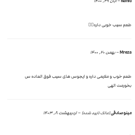
Nahid
–
آبان 29, 1400
طعم سیب خوبی داره👌🏻
Mreza
–
بهمن 20, 1400
طعم خوب و ملایمی داره و ایجوس های سیب فوق العاده س
بخورمت الهی
مینو صادقی
–
اردیبهشت 8, 1403
(مالک تایید شده)