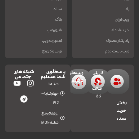
پاد
سالت
ویپ ارزان
بلاگ
خرید پادماد
باتری ویپ
پاد یکبار مصرف
تعمیرات ویپ
ویپ دست دوم
کویل و کارتریج
پاسخگوی
شبکه های
گارانتی
ویپ‌های
شما هستیم
اجتماعی
و
کارکرده
شنبه تا
اصالت
چهارشنبه 10
کالا
تا 19
بخش
خرید
روزهای پنج
عمده
شنبه 10 تا 17