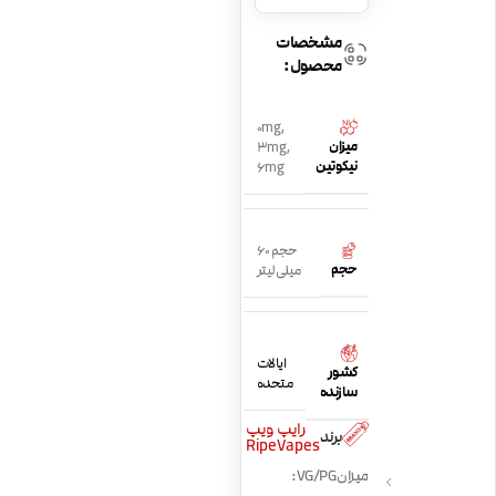
مشخصات
محصول:
0mg
,
میزان
3mg
,
نیکوتین
6mg
حجم 60
حجم
میلی لیتر
ایالات
کشور
متحده
سازنده
رایپ ویپ
برند
RipeVapes
میزان VG/PG: