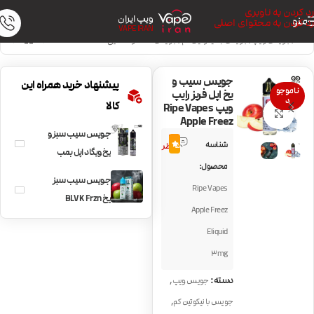
رد کردن به ناوبری
ویپ ایران
منو
رد کردن به محتوای اصلی
VAPE IRAN
خانه
/
جویس ویپ
/
جویس با نیکوتین کم
/
جویس خنک و نعنایی
جویس سیب و
پیشنهاد خرید همراه این
ناموجو
یخ اپل فریز رایپ
د
کالا
ویپ Ripe Vapes
بزرگنمایی تصویر
Apple Freez
جویس سیب سبز و
4
شناسه
5.0
نظر
یخ ویگاد اپل بمب
محصول:
آیس VGOD Apple
جویس سیب سبز
Ripe Vapes
Bomb Ice
یخ BLVK Frzn
Apple Freez
Apple
Eliquid
3mg
,
دسته:
جویس ویپ
,
جویس با نیکوتین کم