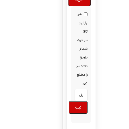
خرید
هر
بار این
کالا
موجود
شد از
طریق
sms من
را مطلع
کن.
ثبت