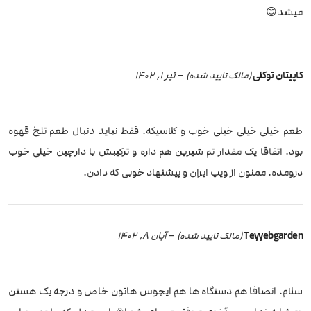
میشد😊
کاپیتان توکلی
–
تیر 1, 1402
(مالک تایید شده)
طعم خیلی خیلی خیلی خوب و کلاسیکه. فقط نباید دنبال طعم تلخ قهوه
بود. اتفاقا یک مقدار تم شیرین هم داره و ترکیبش با دارچین خیلی خوب
درومده. ممنون از ویپ ایران و پیشنهاد خوبی که دادن.
Teyyebgarden
–
آبان 8, 1402
(مالک تایید شده)
سلام. انصافا هم دستگاه ها هم ایجوس هاتون خاص و درجه یک هستن