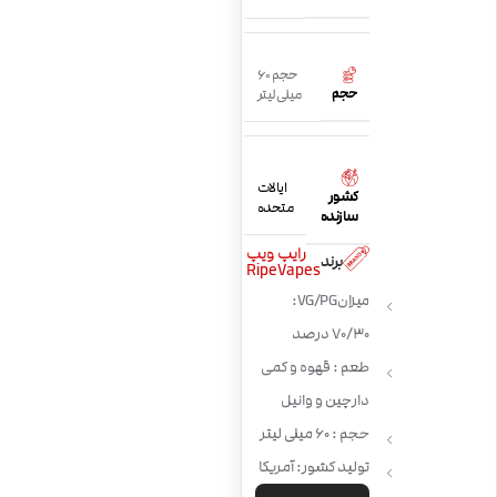
حجم 60
حجم
میلی لیتر
ایالات
کشور
متحده
سازنده
رایپ ویپ
برند
RipeVapes
میزان VG/PG:
70/30 درصد
طعم : قهوه و کمی
دارچین و وانیل
حجم : 60 میلی لیتر
تولید کشور: آمریکا