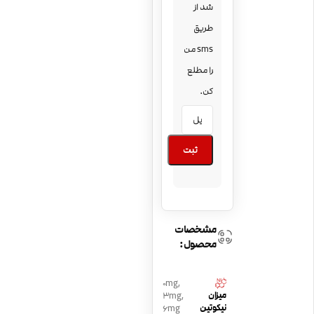
شد از
طریق
sms من
را مطلع
کن.
ثبت
مشخصات
محصول:
0mg
,
میزان
3mg
,
نیکوتین
6mg