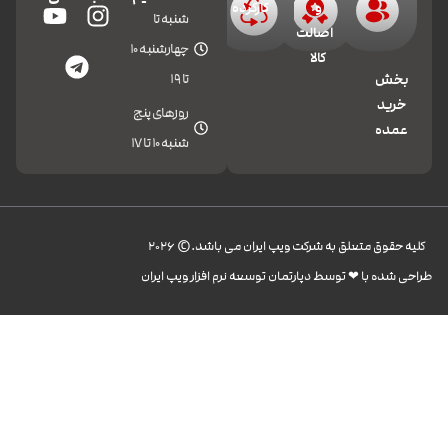
و
کارکرده
شنبه تا
اصالت
چهارشنبه 10
کالا
تا 19
بخش
خرید
روزهای پنج
عمده
شنبه 10 تا 17
کليه حقوق متعلق به شرکت ویپ ایران می باشد.© 2026
طراحی شده با ❤︎ توسط دپارتمان توسعه نرم افزار ویپ ایران