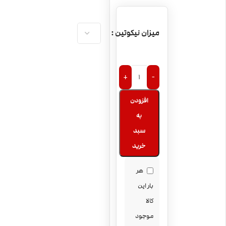
میزان نیکوتین
+
-
افزودن
به
سبد
خرید
هر
بار این
کالا
موجود