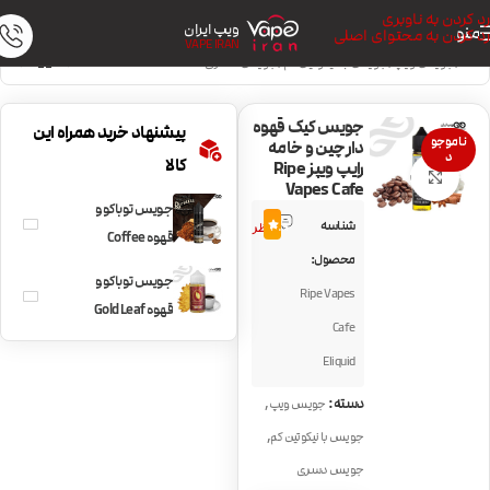
رد کردن به ناوبری
ویپ ایران
منو
رد کردن به محتوای اصلی
VAPE IRAN
خانه
/
جویس ویپ
/
جویس با نیکوتین کم
/
جویس دسری
جویس کیک قهوه
پیشنهاد خرید همراه این
ناموجو
دارچین و خامه
د
کالا
رایپ ویپز Ripe
بزرگنمایی تصویر
Vapes Cafe
جویس توباکو و
7
شناسه
4.9
نظر
قهوه Coffee
محصول:
Tobacco by
جویس توباکو و
Ripe Vapes
Ruthless
قهوه Gold Leaf
Cafe
Emericano
Eliquid
,
دسته:
جویس ویپ
,
جویس با نیکوتین کم
جویس دسری