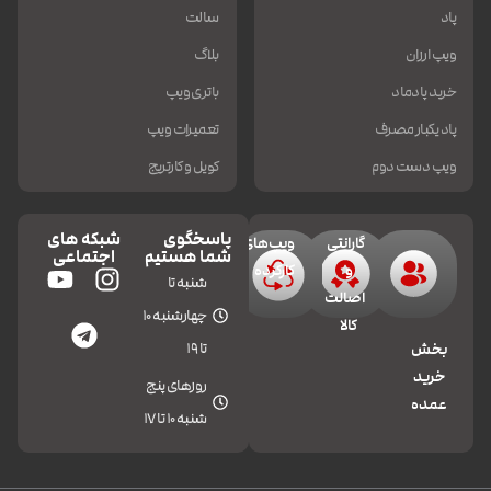
پاد
سالت
ویپ ارزان
بلاگ
خرید پادماد
باتری ویپ
پاد یکبار مصرف
تعمیرات ویپ
ویپ دست دوم
کویل و کارتریج
پاسخگوی
شبکه های
گارانتی
ویپ‌های
شما هستیم
اجتماعی
و
کارکرده
شنبه تا
اصالت
چهارشنبه 10
کالا
تا 19
بخش
خرید
روزهای پنج
عمده
شنبه 10 تا 17