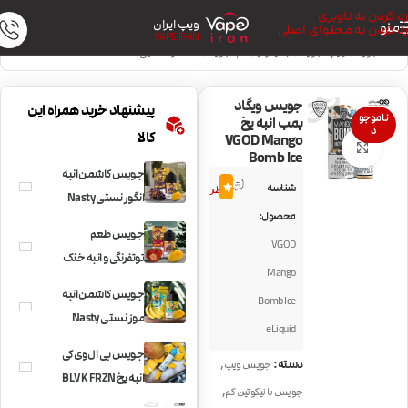
رد کردن به ناوبری
ویپ ایران
منو
رد کردن به محتوای اصلی
VAPE IRAN
خانه
/
جویس ویپ
/
جویس با نیکوتین کم
/
جویس خنک و نعنایی
جویس ویگاد
پیشنهاد خرید همراه این
ناموجو
بمب انبه یخ
د
کالا
VGOD Mango
بزرگنمایی تصویر
Bomb Ice
جویس کاشمن انبه
3
شناسه
4.0
نظر
انگور نستی Nasty
محصول:
Grape Cushman
جویس طعم
VGOD
توتفرنگی و انبه خنک
Mango
Nasty Strawberry
جویس کاشمن انبه
Bomb Ice
Cushman
موز نستی Nasty
eLiquid
Banana Cushman
جویس بی ال وی کی
,
دسته:
جویس ویپ
انبه یخ BLVK FRZN
,
جویس با نیکوتین کم
MANGO