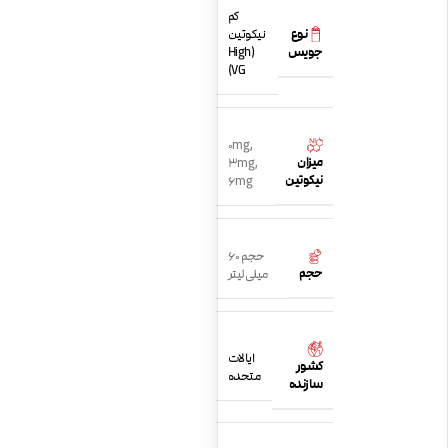
کم
نوع
نیکوتین
جویس
(High
VG)
0mg
,
میزان
3mg
,
نیکوتین
6mg
حجم 60
حجم
میلی لیتر
ایالات
کشور
متحده
سازنده