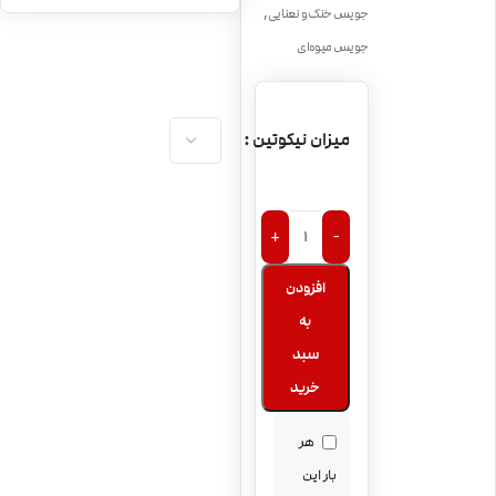
جویس انبه هلو و
,
جویس خنک و نعنایی
خامه خنک NKD100
جویس میوه‌ای
Mango Ice
جویس سالت انبه
NKD100 Mango
میزان نیکوتین
+
-
افزودن
به
سبد
خرید
هر
بار این