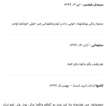
سبحان شمس
–
تیر 3, 1399
بسیار عالی پیشنهاد خوبی دادن تیم پشتیبانی من خیلی خوشم اومد
سلیمانی
–
آبان 14, 1399
هرچقدر بگم عالیه بازم کمه
کامروا
–
بهمن 5, 1399
(مالک تایید شده)
معمولیه. من هندونه یخ این برند رو گرفتم واقعا عالی بود. ولی اینو زیاد