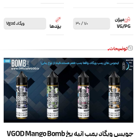
میزان
70 / 30
ویگاد Vgod
VG/PG
برندها
توضیحات
جویس ویگاد بمب انبه یخ VGOD Mango Bomb