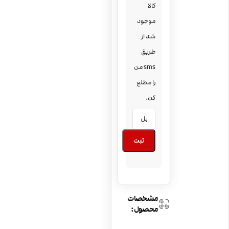
کالا
موجود
شد از
طریق
sms من
را مطلع
کن.
ثبت
مشخصات
محصول: