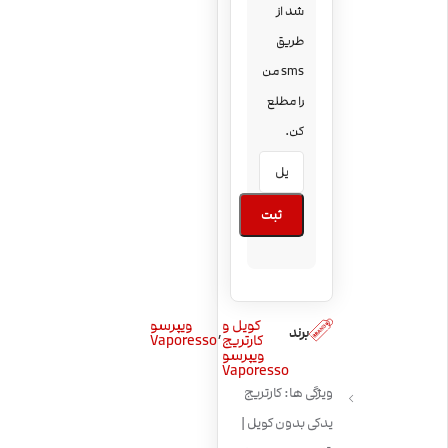
شد از
طریق
sms من
را مطلع
کن.
ثبت
کویل و
ویپرسو
,
برند
کارتریج
Vaporesso
ویپرسو
Vaporesso
ویژگی ها: کارتریج
یدکی بدون کویل |