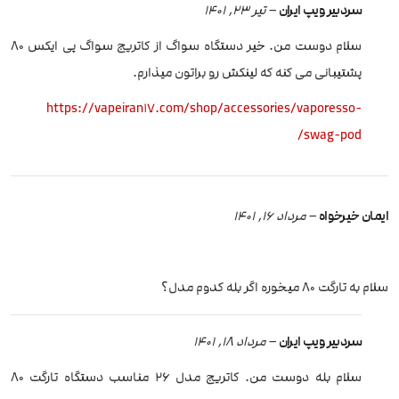
سردبیر ویپ ایران
–
تیر 23, 1401
سلام دوست من. خیر دستگاه سواگ از کاتریج سواگ پی ایکس 80
پشتیبانی می کنه که لینکش رو براتون میذارم.
https://vapeiran17.com/shop/accessories/vaporesso-
swag-pod/
ایمان خیرخواه
–
مرداد 16, 1401
سلام به تارگت 80 میخوره اگر بله کدوم مدل؟
سردبیر ویپ ایران
–
مرداد 18, 1401
سلام بله دوست من. کاتریج مدل 26 مناسب دستگاه تارگت 80