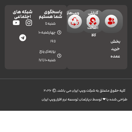
پاسخگوی
شبکه های
گارانتی
ویپ‌های
شما هستیم
اجتماعی
و
کارکرده
شنبه تا
اصالت
چهارشنبه 10
کالا
تا 19
بخش
خرید
روزهای پنج
عمده
شنبه 10 تا 17
کليه حقوق متعلق به شرکت ویپ ایران می باشد.© 2026
طراحی شده با ❤︎ توسط دپارتمان توسعه نرم افزار ویپ ایران