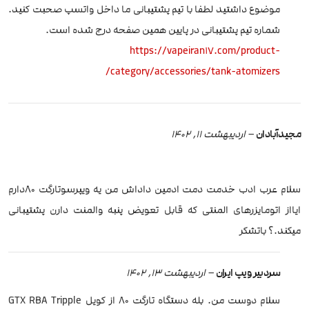
موضوع داشتید لطفا با تیم پشتیبانی ما داخل واتسپ صحبت کنید.
شماره تیم پشتیبانی در پایین همین صفحه درج شده است.
https://vapeiran17.com/product-
category/accessories/tank-atomizers/
مجیدآبادان
–
اردیبهشت 11, 1402
سلام عرب ادب خدمت دمت ادمین داداش من یه ویپرسوتارگت 80دارم
ایااز اتومایزرهای المنتی که قابل تعویض پنبه والمنت دارن پشتیبانی
میکند.؟ باتشکر
سردبیر ویپ ایران
–
اردیبهشت 13, 1402
سلام دوست من. بله دستگاه تارگت 80 از کویل GTX RBA Tripple