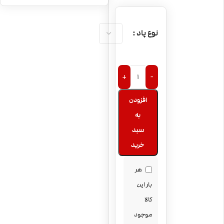
Luxe 80
نوع پاد
+
-
افزودن
به
سبد
خرید
هر
بار این
کالا
موجود