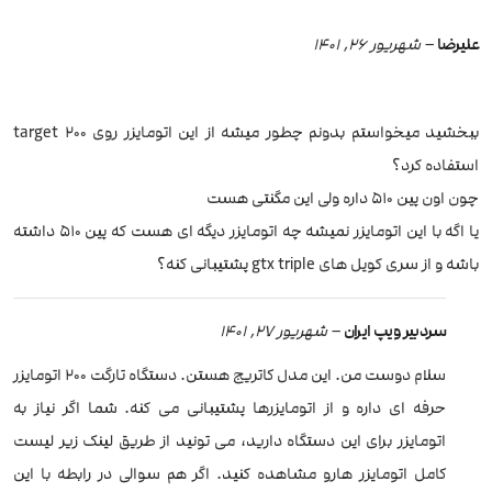
علیرضا
–
شهریور 26, 1401
ببخشید میخواستم بدونم چطور میشه از این اتومایزر روی target 200
استفاده کرد؟
چون اون پین ۵۱۰ داره ولی این مگنتی هست
یا اگه با این اتومایزر نمیشه چه اتومایزر دیگه ای هست که پین ۵۱۰ داشته
باشه و از سری کویل های gtx triple پشتیبانی کنه؟
سردبیر ویپ ایران
–
شهریور 27, 1401
سلام دوست من. این مدل کاتریج هستن. دستگاه تارگت 200 اتومایزر
حرفه ای داره و از اتومایزرها پشتیبانی می کنه. شما اگر نیاز به
اتومایزر برای این دستگاه دارید، می تونید از طریق لینک زیر لیست
کامل اتومایزر هارو مشاهده کنید. اگر هم سوالی در رابطه با این