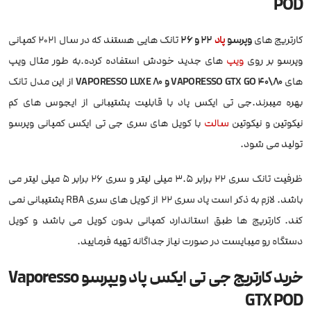
POD
کارتریج های
وپرسو
پاد
22 و 26
تانک هایی هستند که در سال 2021 کمپانی
وپرسو بر روی
ویپ
های جدید خودش استفاده کرده.به طور مثال ویپ
های
VAPORESSO GTX GO 40\80 و VAPORESSO LUXE 80
از این مدل تانک
بهره میبرند.جی تی ایکس پاد با قابلیت پشتیبانی از ایجوس های کم
نیکوتین و نیکوتین
سالت
با کویل های سری جی تی ایکس کمپانی وپرسو
تولید می شود.
ظرفیت تانک سری 22 برابر 3.5 میلی لیتر و سری 26 برابر 5 میلی لیتر می
باشد. لازم به ذکر است پاد سری 22 از کویل های سری RBA پشتیبانی نمی
کند. کارتریج ها طبق استاندارد کمپانی بدون کویل می باشد و کویل
دستگاه رو میبایست در صورت نیاز جداگانه تهیه فرمایید.
خرید کارتریج جی تی ایکس پاد ویپرسو Vaporesso
GTX POD