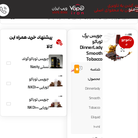
رد کردن به ناوبری
ویپ ایران
منو
رد کردن به محتوای اصلی
VAPE IRAN
خانه
/
جویس ویپ
/
جویس با نیکوتین کم
/
جویس تنباکو (سیگار)
جویس برگ
پیشنهاد خرید همراه این
ناموجو
توباکو
د
کالا
DinnerLady
بزرگنمایی تصویر
Smooth
Tobacco
جویس توباکو گولد
2
نستی Nasty
شناسه
4.0
نظر
Almond Tobacco
محصول:
جویس توباکو
کوبایی NKD100
Dinnerlady
Tobacco Cuban
Smooth
جویس توباکو
Blend
اروپایی NKD100
Tobacco
Tobacco EuroGold
Eliquid
60ml