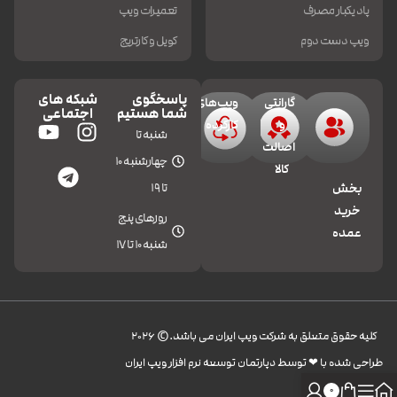
پاد یکبار مصرف
تعمیرات ویپ
ویپ دست دوم
کویل و کارتریج
پاسخگوی
شبکه های
گارانتی
ویپ‌های
شما هستیم
اجتماعی
و
کارکرده
شنبه تا
اصالت
چهارشنبه 10
کالا
تا 19
بخش
خرید
روزهای پنج
عمده
شنبه 10 تا 17
کليه حقوق متعلق به شرکت ویپ ایران می باشد.© 2026
طراحی شده با ❤︎ توسط دپارتمان توسعه نرم افزار ویپ ایران
0