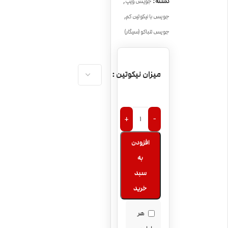
,
دسته:
جویس ویپ
,
جویس با نیکوتین کم
جویس تنباکو (سیگار)
میزان نیکوتین
+
-
افزودن
به
سبد
خرید
هر