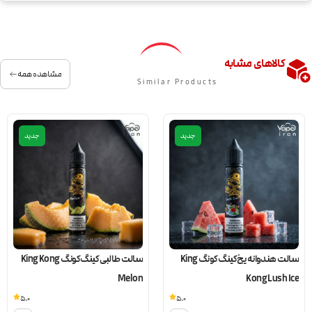
کالاهای مشابه
مشاهده همه
Similar Products
جدید
جدید
سالت هندوانه یخ کینگ کونگ King
سالت طالبی کینگ کونگ King Kong
Melon
Kong Lush Ice
5.0
5.0