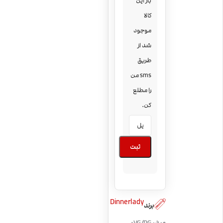
بار این
کالا
موجود
شد از
طریق
sms من
را مطلع
کن.
ثبت
Dinnerlady
برند