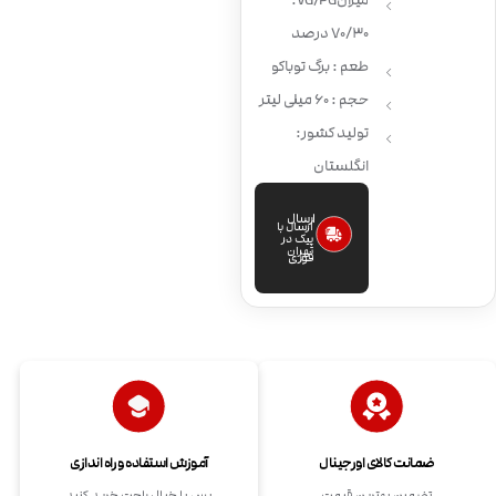
میزان VG/PG:
70/30 درصد
طعم : برگ توباکو
حجم : 60 میلی لیتر
تولید کشور:
انگلستان
ارسال
ارسال با
پیک در
تهران
فوری
ضمانت کالای اورجینال
آموزش استفاده و راه اندازی
تضمین بهترین قیمت
پس با خیال راحت خرید کنید