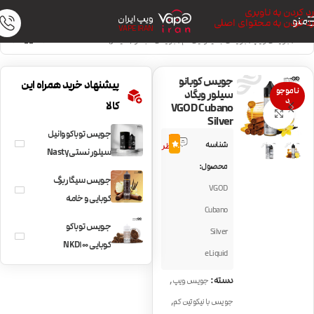
رد کردن به ناوبری
ویپ ایران
منو
رد کردن به محتوای اصلی
VAPE IRAN
خانه
/
جویس ویپ
/
جویس با نیکوتین کم
/
جویس تنباکو (سیگار)
جویس کوبانو
پیشنهاد خرید همراه این
ناموجو
سیلور ویگاد
د
کالا
VGOD Cubano
بزرگنمایی تصویر
Silver
جویس توباکو وانیل
4
شناسه
4.8
نظر
سیلور نستی Nasty
محصول:
Tobacco Silver
جویس سیگار برگ
VGOD
کوبایی و خامه
Cubano
وانیلی ویگاد کوبانو
جویس توباکو
Silver
VGOD Cubano
کوبایی NKD100
eLiquid
Tobacco Cuban
,
دسته:
جویس ویپ
Blend
,
جویس با نیکوتین کم