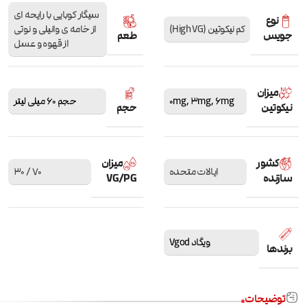
سیگار کوبایی با رایحه ای
نوع
کم نیکوتین (High VG)
از خامه ی وانیلی و نوتی
جویس
طعم
از قهوه و عسل
میزان
6mg
,
3mg
,
0mg
حجم 60 میلی لیتر
نیکوتین
حجم
کشور
میزان
ایالات متحده
70 / 30
سازنده
VG/PG
ویگاد Vgod
برندها
توضیحات