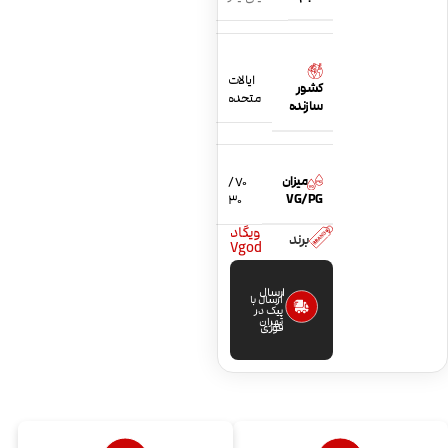
ایالات
کشور
متحده
سازنده
میزان
70 /
VG/PG
30
ویگاد
برند
Vgod
ارسال
ارسال با
پیک در
تهران
فوری