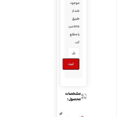
موجود
شد از
طریق
sms من
را مطلع
کن.
ثبت
مشخصات
محصول:
کم