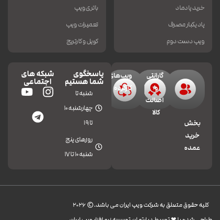
خرید پادماد
باتری ویپ
پاد یکبار مصرف
تعمیرات ویپ
ویپ دست دوم
کویل و کارتریج
پاسخگوی
شبکه های
گارانتی
ویپ‌های
شما هستیم
اجتماعی
و
کارکرده
شنبه تا
اصالت
چهارشنبه 10
کالا
تا 19
بخش
خرید
روزهای پنج
عمده
شنبه 10 تا 17
کليه حقوق متعلق به شرکت ویپ ایران می باشد.© 2026
طراحی شده با ❤︎ توسط دپارتمان توسعه نرم افزار ویپ ایران