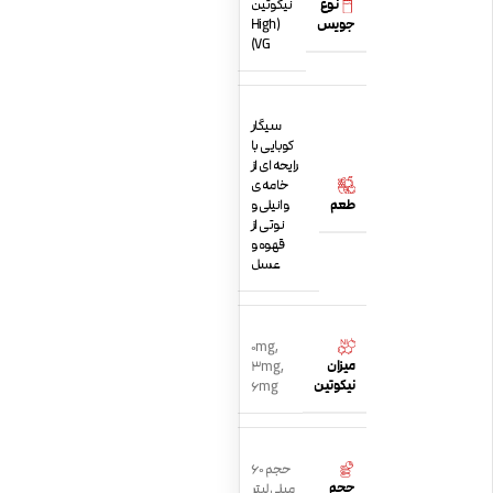
نوع
نیکوتین
جویس
(High
VG)
سیگار
کوبایی با
رایحه ای از
خامه ی
طعم
وانیلی و
نوتی از
قهوه و
عسل
0mg
,
میزان
3mg
,
نیکوتین
6mg
حجم 60
حجم
میلی لیتر